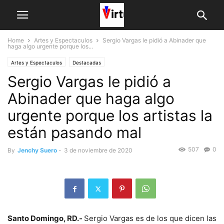
Home
Artes y Espectaculos
Sergio Vargas le pidió a Abinader que
haga algo urgente porque los...
Artes y Espectaculos
Destacadas
Sergio Vargas le pidió a
Abinader que haga algo
urgente porque los artistas la
están pasando mal
507
0
By
Jenchy Suero
-
3 de noviembre de 2020
Santo Domingo, RD.-
Sergio Vargas es de los que dicen las