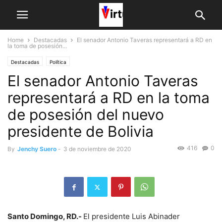
Home
Destacadas
El senador Antonio Taveras representará a RD en
la toma de posesión...
Destacadas
Política
El senador Antonio Taveras
representará a RD en la toma
de posesión del nuevo
presidente de Bolivia
416
0
By
Jenchy Suero
-
3 de noviembre de 2020
Santo Domingo, RD.-
El presidente Luis Abinader