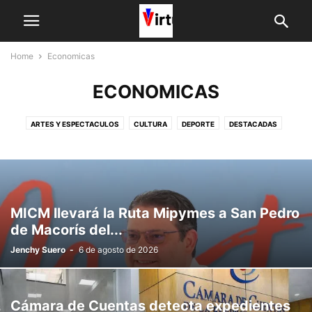
Home
Economicas
ECONOMICAS
ARTES Y ESPECTACULOS
CULTURA
DEPORTE
DESTACADAS
DOMINICANOS EN EL EXTERIOR
ECONOMICAS
EDITORIAL
INTERNACIONALES
NACIONALES
NOTICIAS GLOBAL
OPINION
PANORAMA SOCIAL TV
POLÍTICA
PROVINCIAS
VIDEOS
MICM llevará la Ruta Mipymes a San Pedro
de Macorís del...
Jenchy Suero
-
6 de agosto de 2026
Cámara de Cuentas detecta expedientes