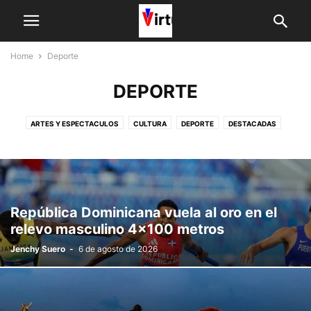
Home
Deporte
DEPORTE
ARTES Y ESPECTACULOS
CULTURA
DEPORTE
DESTACADAS
DOMINICANOS EN EL EXTERIOR
ECONOMICAS
EDITORIAL
INTERNACIONALES
NACIONALES
NOTICIAS GLOBAL
OPINION
PANORAMA SOCIAL TV
POLÍTICA
PROVINCIAS
VIDEOS
República Dominicana vuela al oro en el
relevo masculino 4×100 metros
Jenchy Suero
-
6 de agosto de 2026