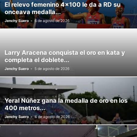
El relevo femenino 4×100 le da a RD su
onceava medalla...
Jenchy Suero
-
6 de agosto de 2026
Larry Aracena conquista el oro en kata y
completa el doblete...
Jenchy Suero
-
5 de agosto de 2026
Yeral Núñez gana la medalla de oro en los
400 metros...
Jenchy Suero
-
4 de agosto de 2026