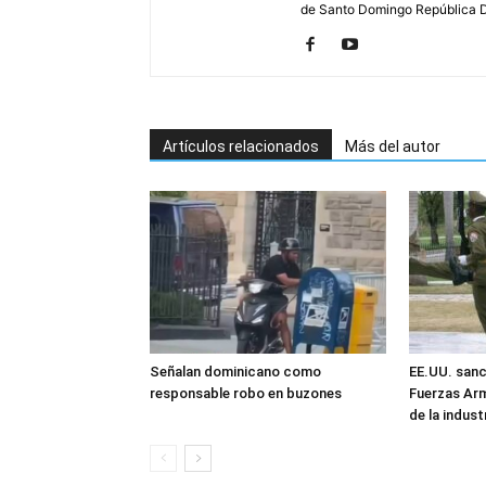
de Santo Domingo República 
Artículos relacionados
Más del autor
Señalan dominicano como
EE.UU. sanc
responsable robo en buzones
Fuerzas Ar
de la industr