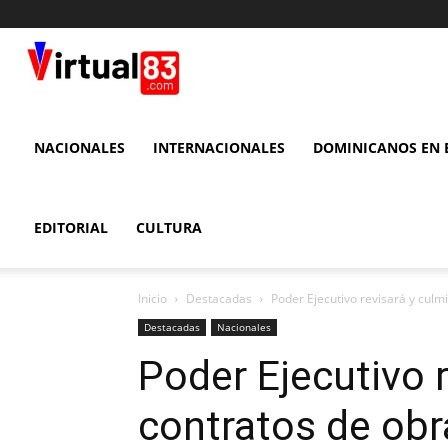
VIRTUAL
83
NACIONALES
INTERNACIONALES
DOMINICANOS EN E
EDITORIAL
CULTURA
Inicio
Destacadas
Poder Ejecutivo revisará y cul
Destacadas
Nacionales
Poder Ejecutivo 
contratos de ob