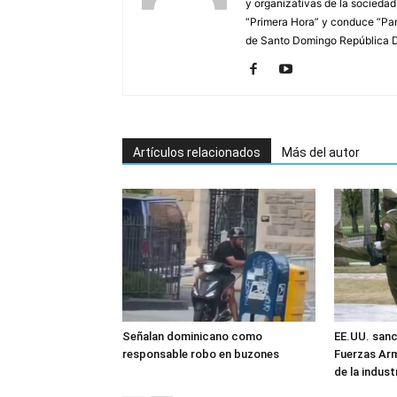
y organizativas de la sociedad
“Primera Hora” y conduce “Pan
de Santo Domingo República 
Artículos relacionados
Más del autor
Señalan dominicano como
EE.UU. sanc
responsable robo en buzones
Fuerzas Ar
de la industr