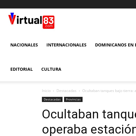
VIRTUAL
83
NACIONALES
INTERNACIONALES
DOMINICANOS EN E
EDITORIAL
CULTURA
Inicio
Destacadas
Ocultaban tanques bajo tierra: 
Destacadas
Provincias
Ocultaban tanques
operaba estación