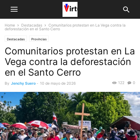
Home
Destacadas
Comunitarios protestan en La Vega contra la
deforestación en el Santo Cerro
Destacadas
Provincias
Comunitarios protestan en La
Vega contra la deforestación
en el Santo Cerro
122
0
By
Jenchy Suero
-
10 de mayo de 2026