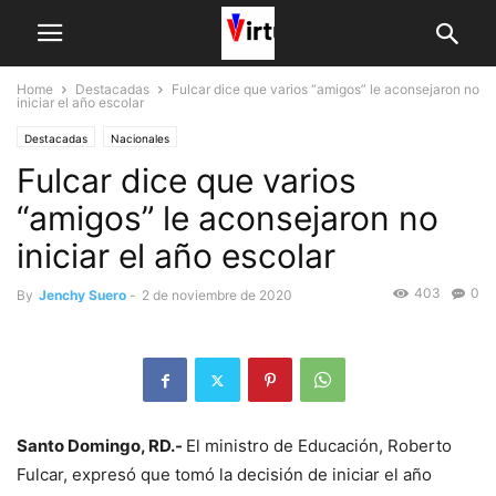
Home
Destacadas
Fulcar dice que varios “amigos” le aconsejaron no
iniciar el año escolar
Destacadas
Nacionales
Fulcar dice que varios
“amigos” le aconsejaron no
iniciar el año escolar
403
0
By
Jenchy Suero
-
2 de noviembre de 2020
Santo Domingo, RD.-
El ministro de Educación, Roberto
Fulcar, expresó que tomó la decisión de iniciar el año