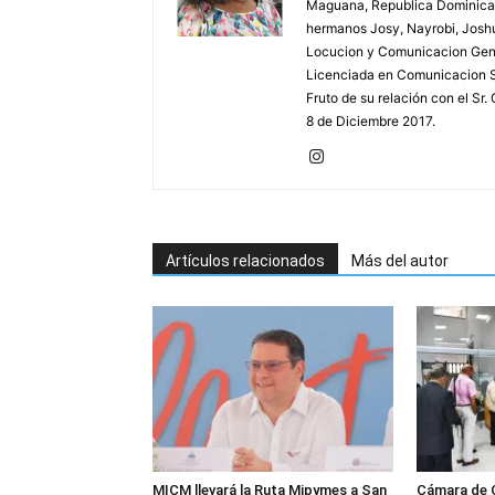
Maguana, Republica Dominicana;
hermanos Josy, Nayrobi, Josh
Locucion y Comunicacion Gene
Licenciada en Comunicacion S
Fruto de su relación con el Sr
8 de Diciembre 2017.
Artículos relacionados
Más del autor
MICM llevará la Ruta Mipymes a San
Cámara de 