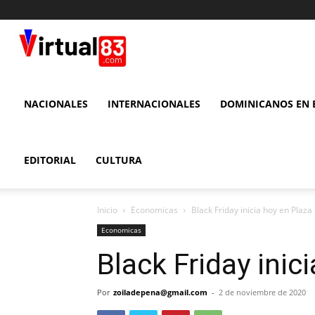
VIRTUAL
83
NACIONALES
INTERNACIONALES
DOMINICANOS EN E
EDITORIAL
CULTURA
Inicio
Economicas
Black Friday inicia hoy en Plaz
Economicas
Black Friday ini
Por
zoiladepena@gmail.com
-
2 de noviembre de 2020