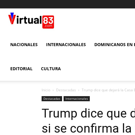
VIRTUAL
83
NACIONALES
INTERNACIONALES
DOMINICANOS EN E
EDITORIAL
CULTURA
Inicio
Destacadas
Trump dice que dejará la Casa Bl
Destacadas
Internacionales
Trump dice que d
si se confirma la