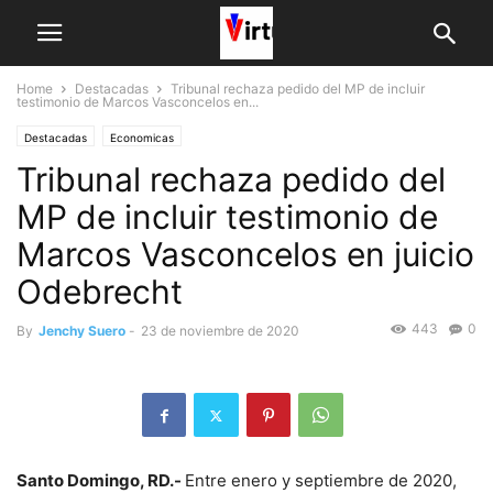
Home
Destacadas
Tribunal rechaza pedido del MP de incluir
testimonio de Marcos Vasconcelos en...
Destacadas
Economicas
Tribunal rechaza pedido del
MP de incluir testimonio de
Marcos Vasconcelos en juicio
Odebrecht
443
0
By
Jenchy Suero
-
23 de noviembre de 2020
Santo Domingo, RD.-
Entre enero y septiembre de 2020,