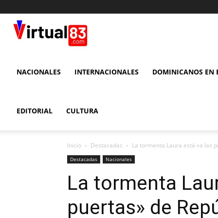
VIRTUAL
83
NACIONALES
INTERNACIONALES
DOMINICANOS EN E
EDITORIAL
CULTURA
Inicio
Destacadas
La tormenta Laura está «a las 
Destacadas
Nacionales
La tormenta Laur
puertas» de Rep