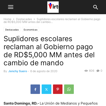
Home
Destacadas
Suplidores escolares reclaman al Gobierno pago
de RD$5,000 MM antes del cambio...
Destacadas
Economicas
Suplidores escolares
reclaman al Gobierno pago
de RD$5,000 MM antes del
cambio de mando
606
0
By
Jenchy Suero
-
6 de agosto de 2020
Santo Domingo, RD.-
La Unión de Medianos y Pequeños