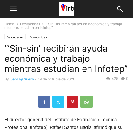
Home
Destacadas
“‘Sin-sin’ recibirán ayuda económica y trabajo
mientras estudian en Infotep”
Destacadas
Economicas
“‘Sin-sin’ recibirán ayuda
económica y trabajo
mientras estudian en Infotep”
425
0
By
Jenchy Suero
-
19 de octubre de 2020
El director general del Instituto de Formación Técnica
Profesional (Infotep), Rafael Santos Badía, afirmó que su