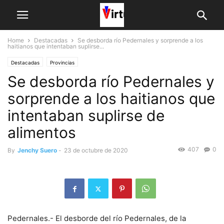
Home
Destacadas
Se desborda río Pedernales y sorprende a los
haitianos que intentaban suplirse...
Destacadas
Provincias
Se desborda río Pedernales y
sorprende a los haitianos que
intentaban suplirse de
alimentos
407
0
By
Jenchy Suero
-
23 de octubre de 2020
Pedernales.- El desborde del río Pedernales, de la