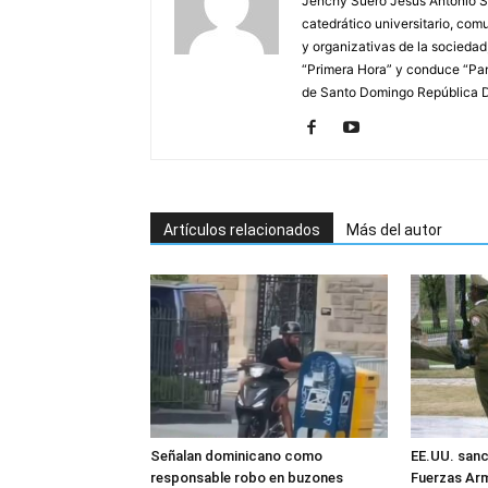
Jenchy Suero Jesús Antonio Su
catedrático universitario, com
y organizativas de la sociedad
“Primera Hora” y conduce “Pan
de Santo Domingo República 
Artículos relacionados
Más del autor
Señalan dominicano como
EE.UU. sanc
responsable robo en buzones
Fuerzas Ar