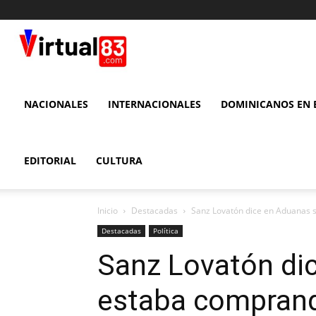
VIRTUAL
83
NACIONALES
INTERNACIONALES
DOMINICANOS EN E
EDITORIAL
CULTURA
Inicio
Destacadas
Sanz Lovatón dice en Aduanas s
Destacadas
Política
Sanz Lovatón di
estaba comprand