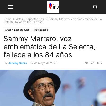
Home
Artes y Espectaculos
Sammy Marrero, voz emblemática de La
Selecta, fallece a los 84 años
Artes y Espectaculos
Destacadas
Sammy Marrero, voz
emblemática de La Selecta,
fallece a los 84 años
127
0
By
Jenchy Suero
-
17 de mayo de 2026