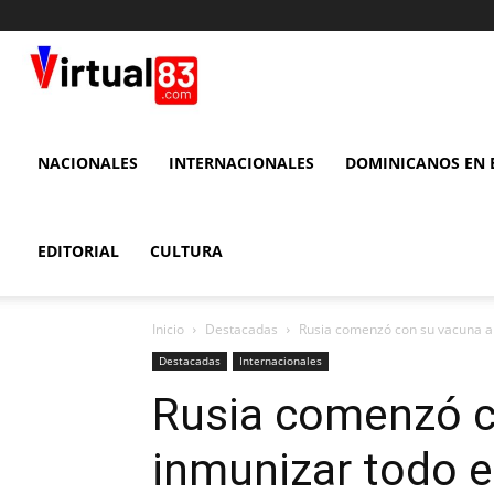
VIRTUAL
83
NACIONALES
INTERNACIONALES
DOMINICANOS EN E
EDITORIAL
CULTURA
Inicio
Destacadas
Rusia comenzó con su vacuna a 
Destacadas
Internacionales
Rusia comenzó c
inmunizar todo e