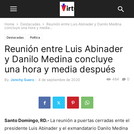
Home
Destacadas
Reunión entre Luis Abinader y Danilo Medina
concluye una hora y media...
Destacadas
Política
Reunión entre Luis Abinader
y Danilo Medina concluye
una hora y media después
484
0
By
Jenchy Suero
-
4 de septiembre de 2020
Santo Domingo, RD.-
La reunión a puertas cerradas ente el
presidente Luis Abinader y el exmandatario Danilo Medina