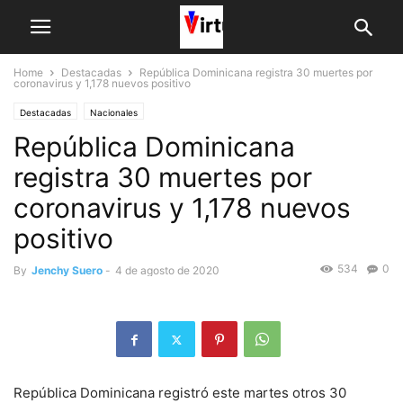
Home
Destacadas
República Dominicana registra 30 muertes por
coronavirus y 1,178 nuevos positivo
Destacadas
Nacionales
República Dominicana
registra 30 muertes por
coronavirus y 1,178 nuevos
positivo
534
0
By
Jenchy Suero
-
4 de agosto de 2020
República Dominicana registró este martes otros 30