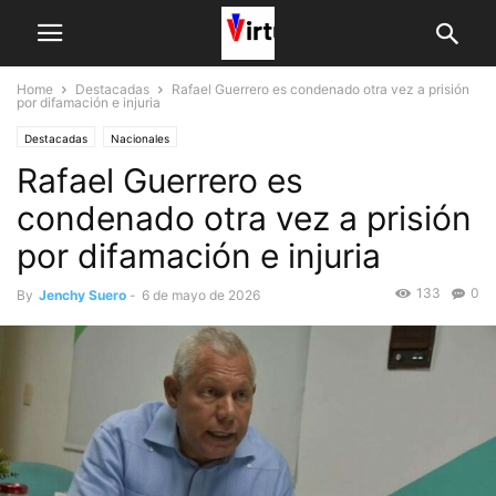
Home
Destacadas
Rafael Guerrero es condenado otra vez a prisión
por difamación e injuria
Destacadas
Nacionales
Rafael Guerrero es
condenado otra vez a prisión
por difamación e injuria
133
0
By
Jenchy Suero
-
6 de mayo de 2026