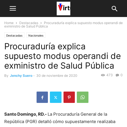
Home
Destacadas
Procuraduría explica supuesto modus operandi de
exministro de Salud Pública
Destacadas
Nacionales
Procuraduría explica
supuesto modus operandi de
exministro de Salud Pública
473
0
By
Jenchy Suero
-
30 de noviembre de 2020
Santo Domingo, RD.-
La Procuraduría General de la
República (PGR) detalló cómo supuestamente realizaba