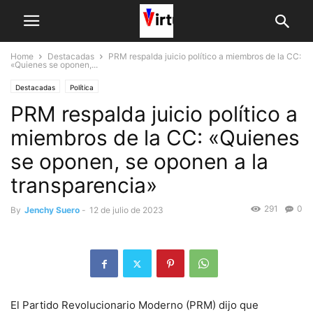
Home
Destacadas
PRM respalda juicio político a miembros de la CC:
«Quienes se oponen,...
Destacadas
Política
PRM respalda juicio político a
miembros de la CC: «Quienes
se oponen, se oponen a la
transparencia»
291
0
By
Jenchy Suero
-
12 de julio de 2023
El Partido Revolucionario Moderno (PRM) dijo que