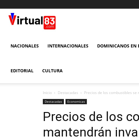
VIRTUAL
83
NACIONALES
INTERNACIONALES
DOMINICANOS EN E
EDITORIAL
CULTURA
Inicio
Destacadas
Precios de los combustibles se
Destacadas
Economicas
Precios de los c
mantendrán inva