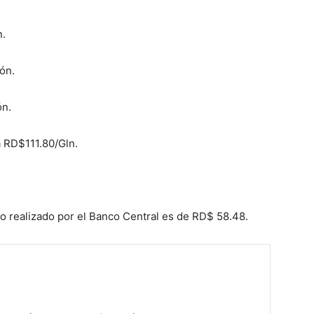
n.
ón.
ón.
a RD$111.80/Gln.
 realizado por el Banco Central es de RD$ 58.48.