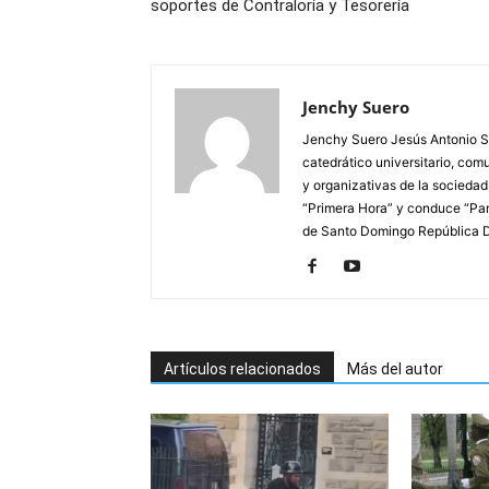
soportes de Contraloría y Tesorería
Jenchy Suero
Jenchy Suero Jesús Antonio Su
catedrático universitario, com
y organizativas de la sociedad
“Primera Hora” y conduce “Pan
de Santo Domingo República 
Artículos relacionados
Más del autor