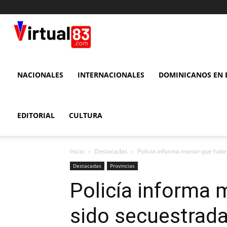
VIRTUAL
83
NACIONALES
INTERNACIONALES
DOMINICANOS EN E
EDITORIAL
CULTURA
Inicio
Destacadas
Policía informa menor que habrí
Destacadas
Provincias
Policía informa 
sido secuestrada 