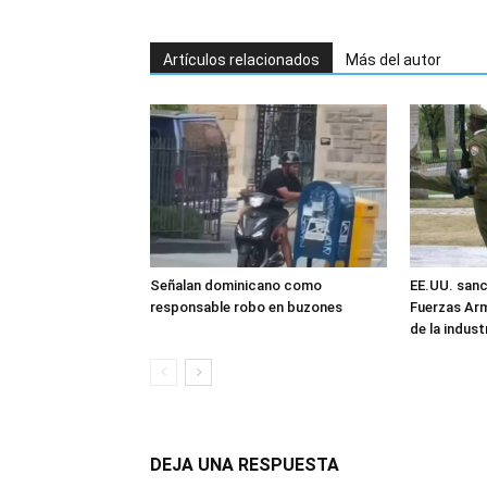
Artículos relacionados
Más del autor
Señalan dominicano como
EE.UU. sanc
responsable robo en buzones
Fuerzas Ar
de la industr
DEJA UNA RESPUESTA