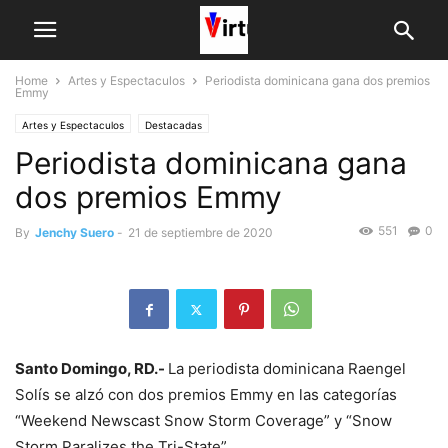
Home
Artes y Espectaculos
Periodista dominicana gana dos premios
Emmy
Artes y Espectaculos
Destacadas
Periodista dominicana gana
dos premios Emmy
551
0
By
Jenchy Suero
-
21 de septiembre de 2020
Santo Domingo, RD.-
La periodista dominicana Raengel
Solís se alzó con dos premios Emmy en las categorías
“Weekend Newscast Snow Storm Coverage” y “Snow
Storm Paralizes the Tri-State”.