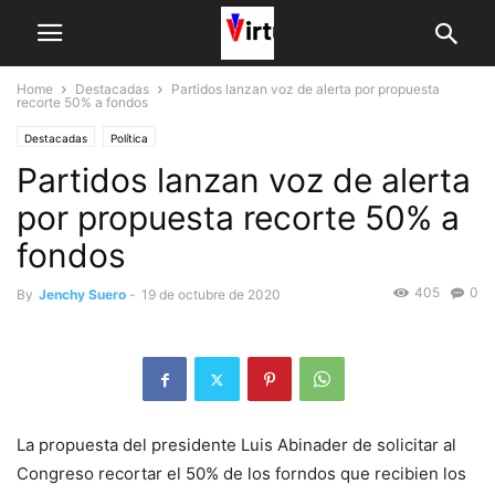
Home
Destacadas
Partidos lanzan voz de alerta por propuesta
recorte 50% a fondos
Destacadas
Política
Partidos lanzan voz de alerta
por propuesta recorte 50% a
fondos
405
0
By
Jenchy Suero
-
19 de octubre de 2020
La propuesta del presidente Luis Abinader de solicitar al
Congreso recortar el 50% de los forndos que recibien los