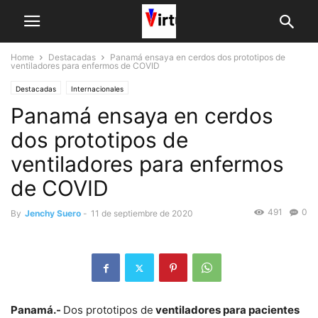
Home
Destacadas
Panamá ensaya en cerdos dos prototipos de
ventiladores para enfermos de COVID
Destacadas
Internacionales
Panamá ensaya en cerdos
dos prototipos de
ventiladores para enfermos
de COVID
491
0
By
Jenchy Suero
-
11 de septiembre de 2020
Panamá.-
Dos prototipos de
ventiladores para pacientes