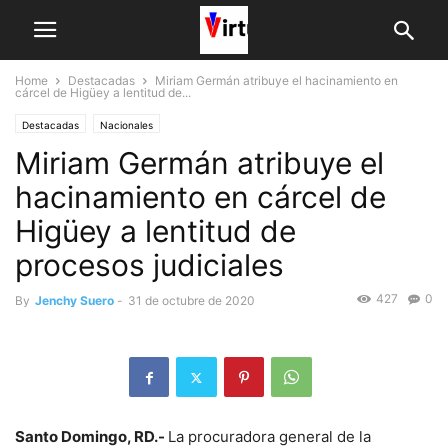
Home
Destacadas
Miriam Germán atribuye el hacinamiento en
cárcel de Higüey a lentitud de...
Destacadas
Nacionales
Miriam Germán atribuye el
hacinamiento en cárcel de
Higüey a lentitud de
procesos judiciales
427
0
By
Jenchy Suero
-
31 de octubre de 2020
Santo Domingo, RD.-
La procuradora general de la