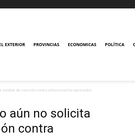
L EXTERIOR
PROVINCIAS
ECONOMICAS
POLÍTICA
ita medida de coerción contra exfuncionarios apresados
o aún no solicita
ión contra