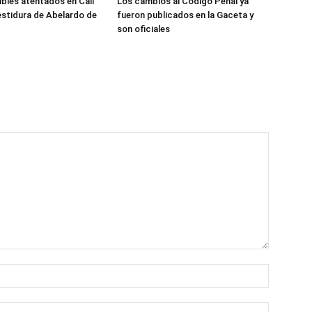
ibles atentados en Cali
Los cambios al Código Penal ya
estidura de Abelardo de
fueron publicados en la Gaceta y
son oficiales