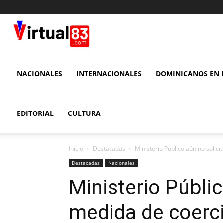
VIRTUAL
83
NACIONALES
INTERNACIONALES
DOMINICANOS EN E
EDITORIAL
CULTURA
Inicio
Destacadas
Ministerio Público aún no solic
Destacadas
Nacionales
Ministerio Públic
medida de coerc