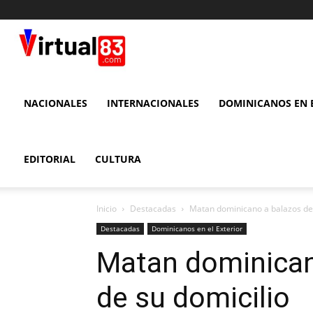
VIRTUAL
83
NACIONALES
INTERNACIONALES
DOMINICANOS EN E
EDITORIAL
CULTURA
Inicio
Destacadas
Matan dominicano a balazos den
Destacadas
Dominicanos en el Exterior
Matan dominican
de su domicilio