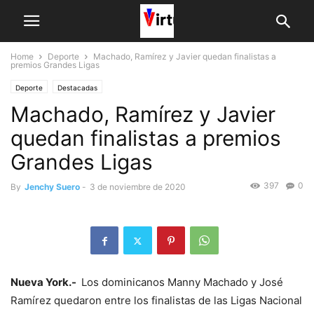
Home
Deporte
Machado, Ramírez y Javier quedan finalistas a
premios Grandes Ligas
Deporte
Destacadas
Machado, Ramírez y Javier
quedan finalistas a premios
Grandes Ligas
397
0
By
Jenchy Suero
-
3 de noviembre de 2020
Nueva York.-
Los dominicanos Manny Machado y José
Ramírez quedaron entre los finalis­tas de las Ligas Nacional