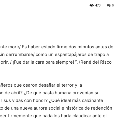
473
0
n­te morir/ Es ha­ber estado firme dos minutos an­tes de
, sin derrumbarse/ como un es­pantapájaros de trapo a
ir. / ¡Fue dar la cara para siempre! ”. (René del Risco
ros que osaron desafiar el terror y la
ón de abril? ¿De qué pasta humana provenían su
er sus vidas con honor? ¿Qué ideal más calcinante
to de una nueva aurora social e histórica de redención
reer firmemente que nada los haría claudicar ante el