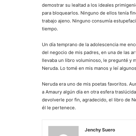
de­mostrar su lealtad a los idea­les primig
para bloquearlos. Nin­guno de ellos tenía finc
trabajo ajeno. Ninguno consumía estupefa­cie
tiempo.
Un día temprano de la adolescencia me enc
del negocio de mis padres, en una de las ar
lleva­ba un libro voluminoso, le pregunté y 
Neruda. Lo tomé en mis manos y leí algunos 
Neruda era uno de mis poetas favori­tos. Aun
a Amaury algún día en otra esfera traslúcida
devolver­le por fin, agradecido, el libro de
él le pertenece.
Jenchy Suero