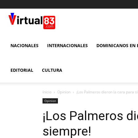
VIRTUAL
83
NACIONALES
INTERNACIONALES
DOMINICANOS EN E
EDITORIAL
CULTURA
Inicio
Opinion
¡Los Palmeros dieron la cara para s
Opinion
¡Los Palmeros di
siempre!