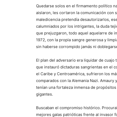
Quedarse so­los en el firmamento político n
ais­laron, les cortaron la comu­nicación con
maledicencia pre­tendía desautorizarlos, es
calum­niados por los intrigantes, la duda tej
que prejuzgaron, todo aquel aquelarre de i
1972, con la pro­pia sangre generosa y limpi
sin ha­berse corrompido jamás ni doblegars
El plan del adver­sario era liquidar de cuajo
que instauró dictaduras sangrien­tas en el c
el Caribe y Centro­américa, sufrieron los m
compa­rados con la Alemania Nazi. Amaury y
tenían una fortale­za inmensa de propósitos e
gigantes.
Buscaban el compromiso his­tórico. Procuraba
mejores galas pa­trióticas frente al invasor