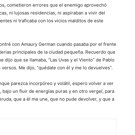
enios, cometieron errores que el enemigo apro­vechó
as, ni lujosas residencias, ni aspira­ban a vivir del
ntes ni traficaba con los vi­cios malditos de este
ontré con Amaury German cuan­do pasaba por el frente
terias princi­pales de la ciudad peque­ña. Recuerdo que
me dijo que se llamaba, “Las Uvas y el Viento” de Pablo
versos. Me di­jo, “quédate con él y me lo devuelves”.
que parezca incor­póreo y volátil, espero vol­ver a ver
, bajo un fluir de energías puras y en otro vergel, para
 Neruda, que a él me une, que no pude devolver, y que a