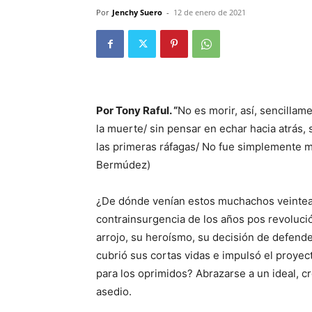
Por
Jenchy Suero
-
12 de enero de 2021
Por Tony Raful. “
No es morir, así, sencillame
la muerte/ sin pen­sar en echar hacia atrás
las primeras ráfagas/ No fue simplemente mor
Bermúdez)
¿De dónde venían estos muchachos veinteañe
contrainsurgencia de los años pos revoluci
arrojo, su heroísmo, su de­cisión de defend
cubrió sus cortas vidas e impulsó el proyec
pa­ra los oprimidos? Abrazarse a un ideal, c
asedio.