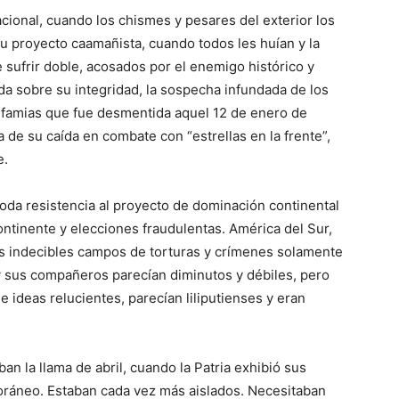
acional, cuando los chismes y pesares del exterior los
 su proyecto ca­amañista, cuando todos les huían y la
e sufrir doble, acosados por el enemigo histórico y
ida sobre su integri­dad, la sospecha infundada de los
nfamias que fue desmentida aquel 12 de enero de
a de su caída en combate con “estrellas en la frente”,
e.
 to­da resistencia al proyecto de dominación continental
ontinente y eleccio­nes fraudulentas. América del Sur,
ás in­decibles campos de torturas y crímenes solamente
 sus compañeros parecían diminutos y débi­les, pero
 ideas relucientes, parecían li­liputienses y eran
n la llama de abril, cuando la Patria ex­hibió sus
 fo­ráneo. Estaban cada vez más aislados. Necesitaban