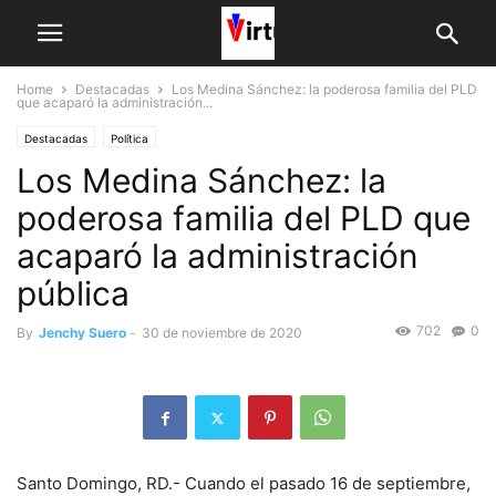
Home
Destacadas
Los Medina Sánchez: la poderosa familia del PLD
que acaparó la administración...
Destacadas
Política
Los Medina Sánchez: la
poderosa familia del PLD que
acaparó la administración
pública
702
0
By
Jenchy Suero
-
30 de noviembre de 2020
Santo Domingo, RD.- Cuando el pasado 16 de septiembre,