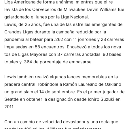
Liga Americana de forma uná­nime, mientras que el re­
levista de los Cerveceros de Milwaukee Devin Wi­lliams fue
galardonado el lunes por la Liga Nacio­nal.
Lewis, de 25 años, fue una de las estrellas emer­gentes de
Grandes Ligas durante la campaña re­ducida por la
pandemia al batear para .262 con 11 jonrones y 28 carreras
im­pulsadas en 58 encuentros. Encabezó a todos los nova­
tos de Ligas Mayores con 37 carreras anotadas, 90 bases
totales y .364 de por­centaje de embasarse.
Lewis también realizó al­gunos lances memorables en la
pradera central, ro­bándole a Ramón Laureano de Oakland
un grand slam el 14 de septiembre. Es el primer jugador de
Seatt­le en obtener la designa­ción desde Ichiro Suzuki en
2011.
Con un cambio de velo­cidad devastador y una rec­ta que