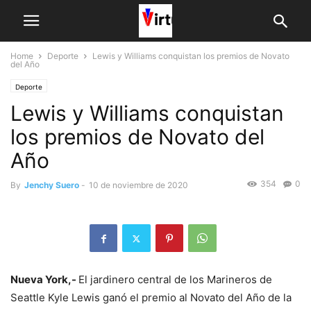
Home
Deporte
Lewis y Williams conquistan los premios de Novato
del Año
Deporte
Lewis y Williams conquistan
los premios de Novato del
Año
354
0
By
Jenchy Suero
-
10 de noviembre de 2020
Nueva York,-
El jardinero central de los Marineros de
Seattle Kyle Lewis ganó el premio al Novato del Año de la