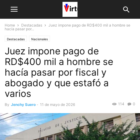
Home
Destacadas
Juez impone pago de RD$400 mil a hombre se
hacía pasar por...
Destacadas
Nacionales
Juez impone pago de
RD$400 mil a hombre se
hacía pasar por fiscal y
abogado y que estafó a
varios
114
0
By
Jenchy Suero
-
11 de mayo de 2026