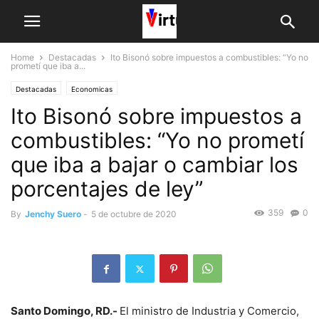
Home
Destacadas
Ito Bisonó sobre impuestos a combustibles: “Yo no
prometí que iba a...
Destacadas
Economicas
Ito Bisonó sobre impuestos a
combustibles: “Yo no prometí
que iba a bajar o cambiar los
porcentajes de ley”
359
0
By
Jenchy Suero
-
5 de octubre de 2020
Santo Domingo, RD.-
El ministro de Industria y Comercio,