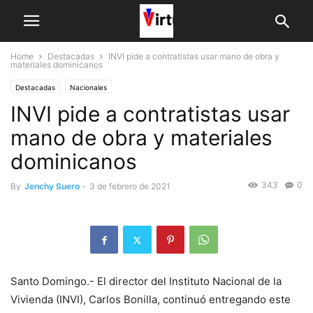
Home
Destacadas
INVI pide a contratistas usar mano de obra y
materiales dominicanos
Destacadas
Nacionales
INVI pide a contratistas usar
mano de obra y materiales
dominicanos
343
0
By
Jenchy Suero
-
3 de febrero de 2021
Santo Domingo.- El director del Instituto Nacional de la
Vivienda (INVI), Carlos Bonilla, continuó entregando este