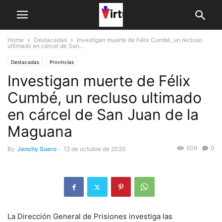
Home
Destacadas
Investigan muerte de Félix Cumbé, un recluso
ultimado en cárcel de San...
Destacadas
Provincias
Investigan muerte de Félix
Cumbé, un recluso ultimado
en cárcel de San Juan de la
Maguana
509
0
By
Jenchy Suero
-
12 de octubre de 2020
La Dirección General de Prisiones investiga las