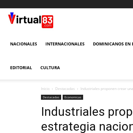
VIRTUAL
83
NACIONALES
INTERNACIONALES
DOMINICANOS EN E
EDITORIAL
CULTURA
Inicio
Destacadas
Industriales proponen crear una
Destacadas
Economicas
Industriales pro
estrategia nacion