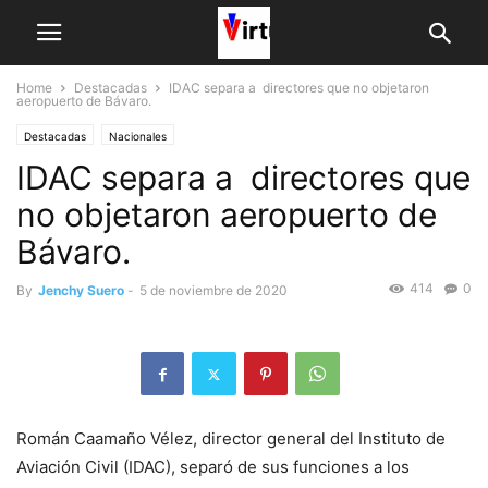
Home
Destacadas
IDAC separa a directores que no objetaron
aeropuerto de Bávaro.
Destacadas
Nacionales
IDAC separa a directores que
no objetaron aeropuerto de
Bávaro.
414
0
By
Jenchy Suero
-
5 de noviembre de 2020
Román Caamaño Vélez, director general del Instituto de
Aviación Civil (IDAC), separó de sus funciones a los