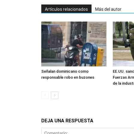
Artículos relacionados
Más del autor
Señalan dominicano como
EE.UU. sanc
responsable robo en buzones
Fuerzas Ar
de la industr
DEJA UNA RESPUESTA