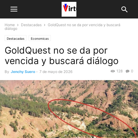
Home
Destacadas
GoldQuest no se da por vencida y buscará
diálogo
Destacadas
Economicas
GoldQuest no se da por
vencida y buscará diálogo
128
0
By
Jenchy Suero
-
7 de mayo de 2026