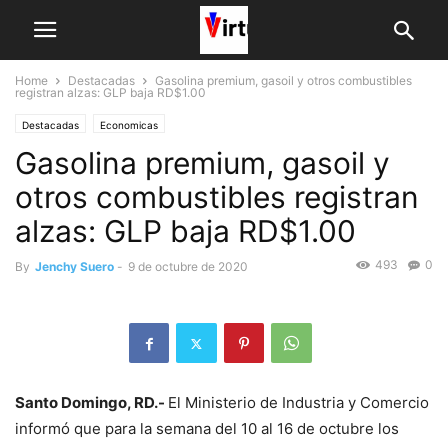
Home
Destacadas
Gasolina premium, gasoil y otros combustibles
registran alzas: GLP baja RD$1.00
Destacadas
Economicas
Gasolina premium, gasoil y
otros combustibles registran
alzas: GLP baja RD$1.00
493
0
By
Jenchy Suero
-
9 de octubre de 2020
Santo Domingo, RD.-
El Ministerio de Industria y Comercio
informó que para la semana del 10 al 16 de octubre los