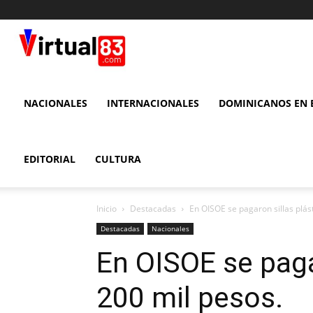
VIRTUAL
83
NACIONALES
INTERNACIONALES
DOMINICANOS EN E
EDITORIAL
CULTURA
Inicio
Destacadas
En OISOE se pagaron sillas plás
Destacadas
Nacionales
En OISOE se paga
200 mil pesos.