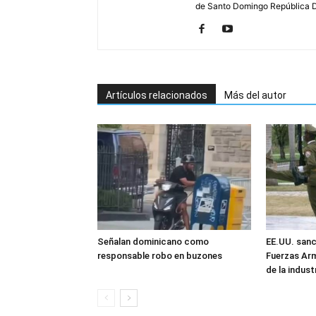
de Santo Domingo República 
Artículos relacionados
Más del autor
Señalan dominicano como
EE.UU. sanc
responsable robo en buzones
Fuerzas Ar
de la industr