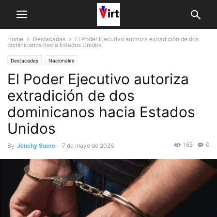
Home
Destacadas
El Poder Ejecutivo autoriza extradición de dos
dominicanos hacia Estados Unidos
Destacadas
Nacionales
El Poder Ejecutivo autoriza
extradición de dos
dominicanos hacia Estados
Unidos
165
0
By
Jenchy Suero
-
7 de mayo de 2026