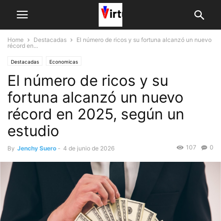
Home
Destacadas
El número de ricos y su fortuna alcanzó un nuevo
récord en...
Destacadas
Economicas
El número de ricos y su
fortuna alcanzó un nuevo
récord en 2025, según un
estudio
107
0
By
Jenchy Suero
-
4 de junio de 2026