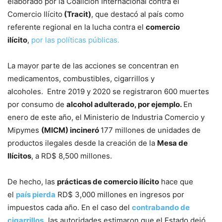
elaborado por la Coalición Internacional contra el
Comercio Ilícito
(Tracit)
, que destacó al país como
referente regional en la lucha contra el
comercio
ilícito
,
por las políticas públicas.
La mayor parte de las acciones se concentran en
medicamentos, combustibles, cigarrillos y
alcoholes. Entre 2019 y 2020 se registraron 600 muertes
por consumo de
alcohol adulterado, por ejemplo.
En
enero de este año, el Ministerio de Industria Comercio y
Mipymes
(MICM) incineró
177 millones de unidades de
productos ilegales desde la creación de la
Mesa de
Ilícitos
, a RD$ 8,500 millones.
De hecho, las
prácticas de comercio ilícito
hace que
el
país pierda
RD$ 3,000 millones en ingresos por
impuestos cada año. En el caso del
contrabando de
cigarrillos,
las autoridades estimaron que el Estado dejó