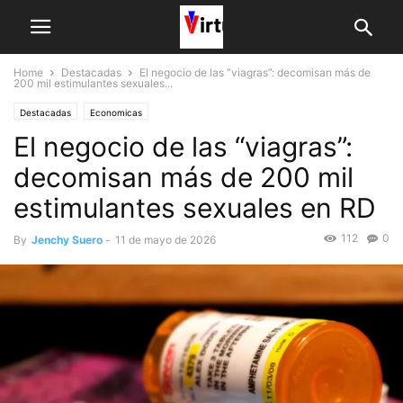
Home
Destacadas
El negocio de las “viagras”: decomisan más de
200 mil estimulantes sexuales...
Destacadas
Economicas
El negocio de las “viagras”:
decomisan más de 200 mil
estimulantes sexuales en RD
112
0
By
Jenchy Suero
-
11 de mayo de 2026