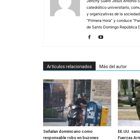
Jenchy Suero Jesús Antonio Su
catedrático universitario, com
y organizativas de la sociedad
“Primera Hora” y conduce “Pan
de Santo Domingo República 
Artículos relacionados
Más del autor
Señalan dominicano como
EE.UU. sanc
responsable robo en buzones
Fuerzas Ar