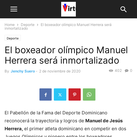
Home
Deporte
El boxeador olímpico Manuel Herrera será
inmortalizado
Deporte
El boxeador olímpico Manuel
Herrera será inmortalizado
402
0
By
Jenchy Suero
-
2 de noviembre de 2020
El Pabellón de la Fama del Deporte Dominicano
reconocerá la trayectoria y logros de
Manuel de Jesús
Herrera,
el primer atleta dominicano en competir en dos
Juegos Olímpicos y pionero entre los boxeadores